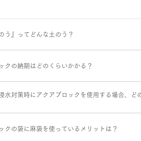
のう』ってどんな土のう？
は、文字通り「土」を袋に入れることにより水害対策・浸水対
の代わりに吸水剤を使用しています。 この吸水剤を水に浸ける
ックの納期はどのくらいかかる？
として機能をするわけです。もちろん、保管や持ち運びは従来
１日でも早くお届けいたします。しかしながら水害等の災害に
交通アクセスが遮断されお約束の納期が順守できないケースが想
浸水対策時にアクアブロックを使用する場合、ど
生するシーズンの前にご判断いただき注文いただく事をお勧め
で１０枚～２０枚、事業所で数十枚を目安としています。※再利用
形やお客様のご自宅・事業所・現場の立地条件等によって予測
ックの袋に麻袋を使っているメリットは？
すので、不明な場合はお気軽にご相談下さい。