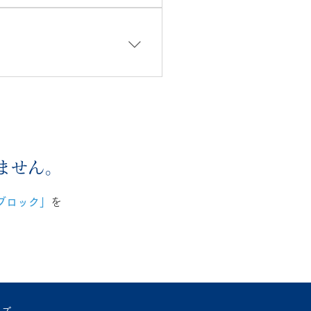
外に逃がさない。 ３点目：
優しい。 以上の点になりま
丈で積み重ねやすく、人が上
対策を行う必要があります
だとお客様より好評をいただ
水・水漏れ等にご使用いただ
天候に左右され発生するだけ
加傾向にあります。
ません。
ブロック」
を