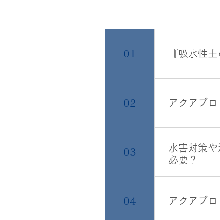
01
『吸水性土
従来の土のう
性土嚢』は土
02
アクアブロ
立派な土のう
迅速な対応で
すと、付近の
水害対策や
03
等の災害が発
必要？
一般のご家庭
だ、周りの地
04
アクアブロ
囲が異なりま