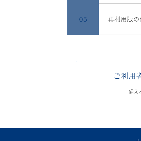
１点目：膨ら
摩擦抵抗が大
05
再利用版の
す。 アクア
に乗っても破
が、その作業
・使用回数が
いております
ける海水対応
ではなく、海
ご利用
備え