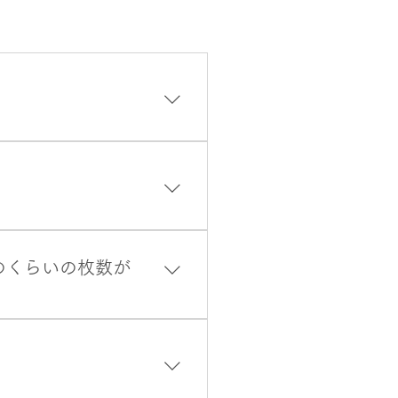
策に用いられますが、『吸水
ことにより重量や体積が増し
土嚢の比ではありません。
あってからのご注文になりま
定されます。 従って、水害
のくらいの枚数が
します。
可能版ND-20の場合 た
される水害の規模や浸水の範