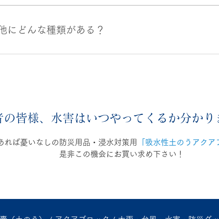
ますための水を浸透しやすくする。 ２点目：膨らんだ吸水剤を
きく滑りにくい。 ４点目：天然由来の素材のため、地球環境に
他にどんな種類がある？
ブロックは麻袋を細かな内縫いで仕上げておりますので、より頑
れにくいのです。 水害等の災害が発生した場合は、迅速な浸水
一つ一つを抜かりないものにするための配慮を尽くした土のう
１回のみの使い捨て版。（NXシリーズ） ・高潮や船舶内の浸
。
版。（NSDシリーズ）※真水にも対応 がございます。 水害は
上では常に隣り合わせであることから、海水対応版の受注が増
者の皆様、水害はいつやってくるか分かり
あれば憂いなしの防災用品・浸水対策用
「吸水性土のうアクア
是非この機会にお買い求め下さい！